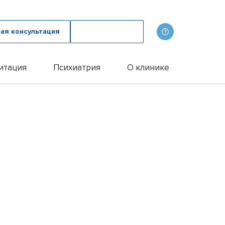
ая консультация
Вызвать врача
итация
Психиатрия
О клинике
олога
ов
Наши врачи
дому
зма с психологом
p
Фотогалерея
лом
и
итации алкоголиков
Лицензии и сертификаты
иванием ампулы
ицы
итация наркозависимых
Отзывы
цы у пожилых людей
Цены
цы у женщин
Контакты
м
ого расстройства
и
и
и
Эспераль
офобии
енко
и