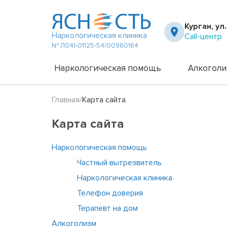
Курган, ул
Наркологическая клиника
Call-центр
№ Л041-01125-54/00960164
Наркологическая помощь
Алкоголи
Главная
Карта сайта
Частный вытрезвитель
Амбулато
Наркологическая клиника
Капельни
Карта сайта
Телефон доверия
Капельни
Терапевт на дом
Кодирова
Кодирова
Наркологическая помощь
Лечение 
Частный вытрезвитель
Лечение 
Наркологическая клиника
Лечение 
Лечение 
Телефон доверия
Лечение 
Терапевт на дом
Лечение 
Алкоголизм
Подростк