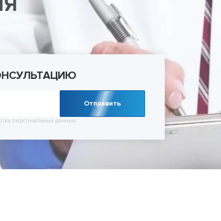
ИЯ
ельное лечение алкоголизма
Лечение зависимости от тропикамидов
Кодирование SIT
Лечение мании пр
 запоя
Методы лечения солевой зависимости
Кодирование Торпедо
Лечение невроза
 запоя в стационаре
Снятие ломки
Кодирование Вивитролом
Лечение ОКР (обс
УБОД
Кодировка от курения
расстройства)
Метод Шичко
Лечение панически
Снятие кодировки
Лечение паранойи
Лечение ПТСР
ОНСУЛЬТАЦИЮ
Лечение шизофре
Лечение социопат
Отправить
Лечение созависи
Лечение тревожног
отку
персональных данных
Психиатр на дом