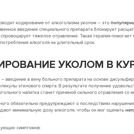
роводит кодирование от алкоголизма уколом – это
популярн
венное введение специального препарата блокирует расщеп
 спровоцирует тяжелое отравление. Такая терапия помогает
употребления алкоголя на длительный срок.
ДИРОВАНИЕ УКОЛОМ В КУ
 – введение в вену больного препарата на основе дисульфи
екулы этилового спирта. В результате получение удовольст
гольного напитка станет причиной сильного отравления со 
ного обязательно предупреждают о последствиях нарушения
 дают минимальную дозу алкоголя, чтобы он мог оценить
неп
дующих симптомов: