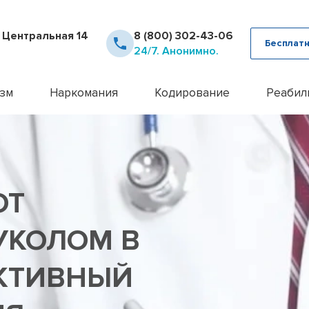
. Центральная 14
8 (800) 302-43-06
Бесплатн
24/7. Анонимно.
зм
Наркомания
Кодирование
Реабил
рное лечение алкоголизма
Детоксикация наркозависимых
Кодирование Аквилонг
Консультация псих
12 шаг
ца от похмелья
Кодирование от наркомании
Кодирование алкоголизма на 
Лечение алкоголи
Day To
ца от запоя
Лечение героиновой зависимости
Кодирование алкоголизма уко
Лечение анорекси
Реабил
ние лазером
Лечение наркомании амбулаторно
Кодирование алкоголизма вш
Лечение бессонн
Реабил
ОТ
ние методом Рожнова
Лечение наркомании у подростков
Кодирование Двойной Блок
Лечение бессонни
алкоголизма
Лечение наркомании в стационаре
Кодирование гипнозом
Лечение бессонни
алкоголизма пожилых
Лечение спайсовой зависимости
Кодирование иглоукалывание
Лечение биполярн
УКОЛОМ В
алкоголизма в стационаре
Лечение табакокурения
Кодирование Налтрексоном
Лечение булимии
алкогольной интоксикации
Лечение токсикомании
Кодирование наркозависимост
Лечение деменци
ЕКТИВНЫЙ
пивного алкоголизма
Лечение зависимости от Гашиша
Кодирование от алкоголизма
Лечение депресси
женского алкоголизма
Лечение зависимости от Лирики
Кодирование от алкоголизма 
Лечение дисморф
овый алкоголизм
Лечение зависимости от Мефедрона
Кодирование по методу Довж
Лечение игромани