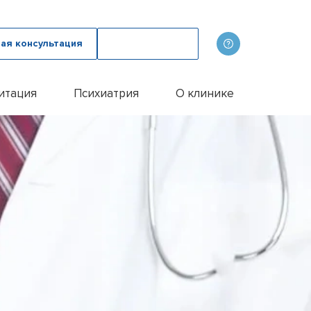
ая консультация
Вызвать врача
итация
Психиатрия
О клинике
олога
ов
Наши врачи
дому
зма с психологом
p
Фотогалерея
лом
и
итации алкоголиков
Лицензии и сертификаты
иванием ампулы
ицы
итация наркозависимых
Отзывы
цы у пожилых людей
Цены
цы у женщин
Контакты
м
ого расстройства
и
и
и
Эспераль
офобии
енко
и