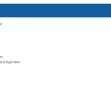
не
ры
я в Кургане