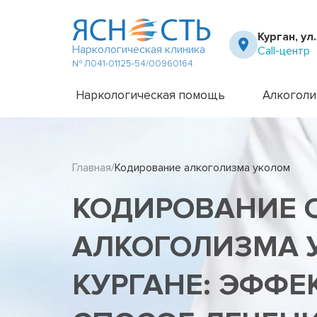
Курган, ул
Наркологическая клиника
Call-центр
№ Л041-01125-54/00960164
Наркологическая помощь
Алкоголи
Частный вытрезвитель
Амбулато
Наркологическая клиника
Капельни
Главная
Кодирование алкоголизма уколом
Телефон доверия
Капельни
Терапевт на дом
Кодирова
КОДИРОВАНИЕ 
Кодирова
Лечение 
Лечение 
АЛКОГОЛИЗМА 
Лечение 
Лечение 
КУРГАНЕ: ЭФФ
Лечение 
Лечение 
Подростк