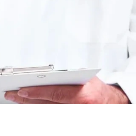
еследования
ессивно-компульсивного
х атак
нии
ии
мости
о расстройства