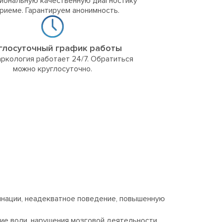
иональную качественную диагностику
приеме. Гарантируем анонимность.
глосуточный график работы
ркология работает 24/7. Обратиться
можно круглосуточно.
инации, неадекватное поведение, повышенную
ие воли, нарушения мозговой деятельности,