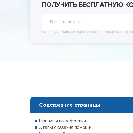
ПОЛУЧИТЬ БЕСПЛАТНУЮ К
Принудит
Вывод из
Вывод из
Оставляя заявку, Вы даёте своё согласие на обраб
Содержание страницы
Причины шизофрении
Этапы оказания помощи