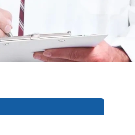
еследования
ессивно-компульсивного
х атак
нии
ии
мости
о расстройства