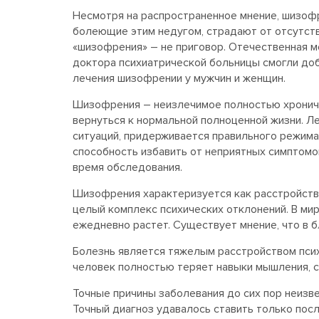
Несмотря на распространенное мнение, шизофр
болеющие этим недугом, страдают от отсутств
«шизофрения» – не приговор. Отечественная м
доктора психиатрической больницы смогли доб
лечения шизофрении у мужчин и женщин.
Шизофрения – неизлечимое полностью хрониче
вернуться к нормальной полноценной жизни. Л
ситуаций, придерживается правильного режима
способность избавить от неприятных симптомо
время обследования.
Шизофрения характеризуется как расстройство
целый комплекс психических отклонений. В ми
ежедневно растет. Существует мнение, что в 
Болезнь является тяжелым расстройством психи
человек полностью теряет навыки мышления, с
Точные причины заболевания до сих пор неизве
Точный диагноз удавалось ставить только пос