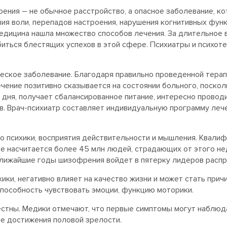
ения – не обычное расстройство, а опасное заболевание, ко
ия воли, перепадов настроения, нарушения когнитивных функ
едицина нашла множество способов лечения. За длительное 
иться блестящих успехов в этой сфере. Психиатры и психот
ское заболевание. Благодаря правильно проведенной терап
ечение позитивно сказывается на состоянии больного, поско
 дня, получает сбалансированное питание, интересно провод
в. Врач-психиатр составляет индивидуальную программу лече
 психики, восприятия действительности и мышления. Квали
ре насчитается более 45 млн людей, страдающих от этого н
ближайшие годы шизофрения войдет в пятерку лидеров распр
ки, негативно влияет на качество жизни и может стать прич
пособность чувствовать эмоции, функцию моторики.
стны. Медики отмечают, что первые симптомы могут наблюдат
ле достижения половой зрелости.