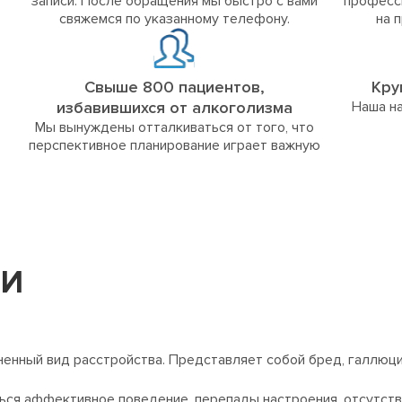
записи. После обращения мы быстро с вами
професс
свяжемся по указанному телефону.
на 
Свыше 800 пациентов,
Кру
избавившихся от алкоголизма
Наша на
Мы вынуждены отталкиваться от того, что
перспективное планирование играет важную
ИИ
енный вид расстройства. Представляет собой бред, галлюц
ься аффективное поведение, перепады настроения, отсутств