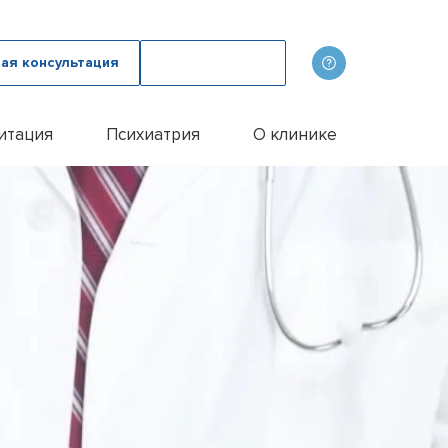
ая консультация
Вызвать врача
итация
Психиатрия
О клинике
олога
ов
Наши врачи
дому
зма с психологом
p
Фотогалерея
лом
и
итации алкоголиков
Лицензии и сертификаты
иванием ампулы
ицы
итация наркозависимых
Отзывы
цы у пожилых людей
Цены
цы у женщин
Контакты
м
ого расстройства
и
и
и
Эспераль
офобии
енко
и