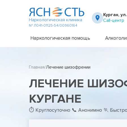
Курган, ул
Наркологическая клиника
Call-центр
№ Л041-01125-54/00960164
Наркологическая помощь
Алкоголи
Частный вытрезвитель
Амбулато
Наркологическая клиника
Капельни
Главная
Лечение шизофрении
Телефон доверия
Капельни
Терапевт на дом
Кодирова
ЛЕЧЕНИЕ ШИЗО
Кодирова
Лечение 
Лечение 
КУРГАНЕ
Лечение 
Лечение 
⏱ Круглосуточно 📞 Анонимно 🏃 Быстр
Лечение 
Лечение 
Подростк