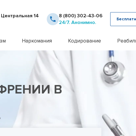
. Центральная 14
8 (800) 302-43-06
Бесплатн
24/7. Анонимно.
зм
Наркомания
Кодирование
Реабил
рное лечение алкоголизма
Детоксикация наркозависимых
Кодирование Аквилонг
Консультация псих
12 шаг
ца от похмелья
Кодирование от наркомании
Кодирование алкоголизма на 
Лечение алкоголи
Day To
ца от запоя
Лечение героиновой зависимости
Кодирование алкоголизма уко
Лечение анорекси
Реабил
ние лазером
Лечение наркомании амбулаторно
Кодирование алкоголизма вш
Лечение бессонн
Реабил
ФРЕНИИ В
ние методом Рожнова
Лечение наркомании у подростков
Кодирование Двойной Блок
Лечение бессонни
алкоголизма
Лечение наркомании в стационаре
Кодирование гипнозом
Лечение бессонни
алкоголизма пожилых
Лечение спайсовой зависимости
Кодирование иглоукалывание
Лечение биполярн
алкоголизма в стационаре
Лечение табакокурения
Кодирование Налтрексоном
Лечение булимии
алкогольной интоксикации
Лечение токсикомании
Кодирование наркозависимост
Лечение деменци
о
пивного алкоголизма
Лечение зависимости от Гашиша
Кодирование от алкоголизма
Лечение депресси
женского алкоголизма
Лечение зависимости от Лирики
Кодирование от алкоголизма 
Лечение дисморф
овый алкоголизм
Лечение зависимости от Мефедрона
Кодирование по методу Довж
Лечение игромани