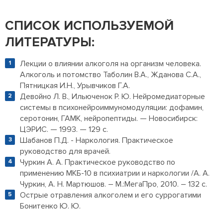
СПИСОК ИСПОЛЬЗУЕМОЙ
ЛИТЕРАТУРЫ:
Лекции о влиянии алкоголя на организм человека.
Алкоголь и потомство Таболин В.А., Жданова С.А.,
Пятницкая И.Н., Урывчиков Г.А.
Девойно Л. В., Ильюченок Р. Ю. Нейромедиаторные
системы в психонейроиммуномодуляции: дофамин,
серотонин, ГАМК, нейропептиды. — Новосибирск:
ЦЭРИС. — 1993. — 129 с.
Шабанов П.Д. - Наркология. Практическое
руководство для врачей.
Чуркин А. А. Практическое руководство по
применению МКБ-10 в психиатрии и наркологии /А. А.
Чуркин, А. Н. Мартюшов. – М.:МегаПро, 2010. – 132 с.
Острые отравления алкоголем и его суррогатими
Бонитенко Ю. Ю.