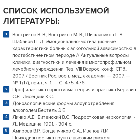
СПИСОК ИСПОЛЬЗУЕМОЙ
ЛИТЕРАТУРЫ:
Востриков В. В., Востриков М. В., Шишляников Г. З.,
Шабанов П. Д. Эмоционально-мотивационные
характеристики больных алкогольной зависимостью в
постабстинентном периоде // Актуальные вопросы
клиники, диагностики и лечения в многопрофильном
лечебном учреждении. Тез. VIII Всерос. конф. СПб.,
2007. / Вестник Рос. воен.-мед. академии. — 2007. —
№ 1 (17), прил., ч. 1. — С. 475-476.
Профилактика наркотизма теория и практика Березин
С.В., Лисецкий К.С.
Донозологические формы злоупотребления
алкоголем Бехтель Э.Е
Личко А.Е., Битенский В.С. Подростковая наркология. -
Л., Медицина, 1991. - 304 с.
Амирова В.Р., Богданчиков С.А., Иванов Л.И.
Психодиагностика групп с высоким риском