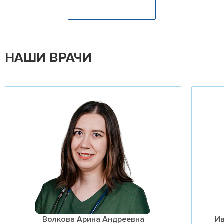
Оставить отзыв
НАШИ ВРАЧИ
Волкова Арина Андреевна
И