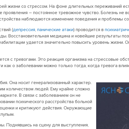
оей жизни со стрессом. На фоне длительных переживаний ес
ве проявления – постоянное тревожное чувство. Болезнь не 
сстройства наблюдаются изменение поведения и проблемы со
твий (
депрессия
,
панические атаки
) проводится в
психиатрич
ы. Восстановительная медицина и новейшие результаты поз
еабилитации удается значительно повысить уровень жизни. О
тся с тревогами. Это реакция организма на стрессовые обст
и как о заболевании можно только тогда, когда тревога влияе
бия. Она носит генерализованный характер.
им количеством людей. Ему крайне сложно
маркете. В связи с заболеванием он не
новании психического расстройства больной
ие оценки и критикуют действия. Окружающие
глупым.
ы. Поднявшись на сцену для выступления,