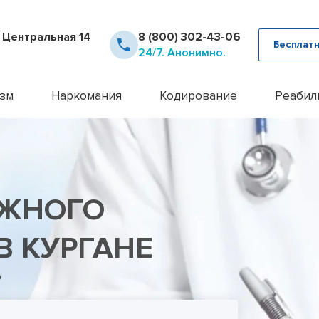
. Центральная 14
8 (800) 302-43-06
Бесплатн
24/7. Анонимно.
зм
Наркомания
Кодирование
Реабил
рное лечение алкоголизма
Детоксикация наркозависимых
Кодирование Аквилонг
Консультация псих
12 шаг
ца от похмелья
Кодирование от наркомании
Кодирование алкоголизма на 
Лечение алкоголи
Day To
ца от запоя
Лечение героиновой зависимости
Кодирование алкоголизма уко
Лечение анорекси
Реабил
ние лазером
Лечение наркомании амбулаторно
Кодирование алкоголизма вш
Лечение бессонн
Реабил
ОЖНОГО
ние методом Рожнова
Лечение наркомании у подростков
Кодирование Двойной Блок
Лечение бессонни
алкоголизма
Лечение наркомании в стационаре
Кодирование гипнозом
Лечение бессонни
алкоголизма пожилых
Лечение спайсовой зависимости
Кодирование иглоукалывание
Лечение биполярн
В КУРГАНЕ
алкоголизма в стационаре
Лечение табакокурения
Кодирование Налтрексоном
Лечение булимии
алкогольной интоксикации
Лечение токсикомании
Кодирование наркозависимост
Лечение деменци
о
пивного алкоголизма
Лечение зависимости от Гашиша
Кодирование от алкоголизма
Лечение депресси
женского алкоголизма
Лечение зависимости от Лирики
Кодирование от алкоголизма 
Лечение дисморф
овый алкоголизм
Лечение зависимости от Мефедрона
Кодирование по методу Довж
Лечение игромани