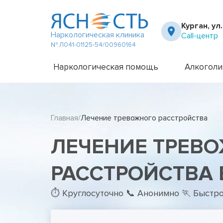
Курган, ул
Наркологическая клиника
Call-центр
№ Л041-01125-54/00960164
Наркологическая помощь
Алкоголи
Частный вытрезвитель
Амбулато
Наркологическая клиника
Капельни
Главная
Лечение тревожного расстройства
Телефон доверия
Капельни
Терапевт на дом
Кодирова
ЛЕЧЕНИЕ ТРЕВ
Кодирова
Лечение 
Лечение 
РАССТРОЙСТВА 
Лечение 
Лечение 
⏱ Круглосуточно 📞 Анонимно 🏃 Быстр
Лечение 
Лечение 
Подростк