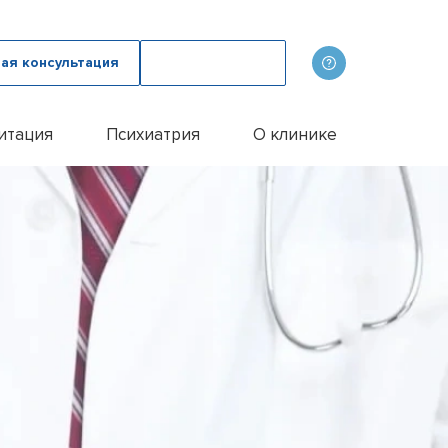
ая консультация
Вызвать врача
итация
Психиатрия
О клинике
олога
ов
Наши врачи
дому
зма с психологом
p
Фотогалерея
лом
и
итации алкоголиков
Лицензии и сертификаты
иванием ампулы
ицы
итация наркозависимых
Отзывы
цы у пожилых людей
Цены
цы у женщин
Контакты
м
ого расстройства
и
и
и
Эспераль
офобии
енко
и