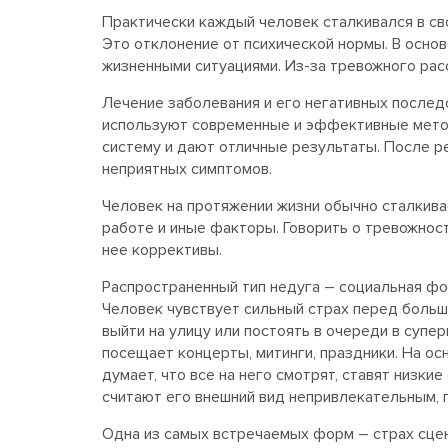
Практически каждый человек сталкивался в св
Это отклонение от психической нормы. В осно
жизненными ситуациями. Из-за тревожного ра
Лечение заболевания и его негативных последс
используют современные и эффективные метод
систему и дают отличные результаты. После р
неприятных симптомов.
Человек на протяжении жизни обычно сталкивае
работе и иные факторы. Говорить о тревожност
нее коррективы.
Распространенный тип недуга – социальная фо
Человек чувствует сильный страх перед больш
выйти на улицу или постоять в очереди в супер
посещает концерты, митинги, праздники. На ос
думает, что все на него смотрят, ставят низк
считают его внешний вид непривлекательным, 
Одна из самых встречаемых форм – страх сцен