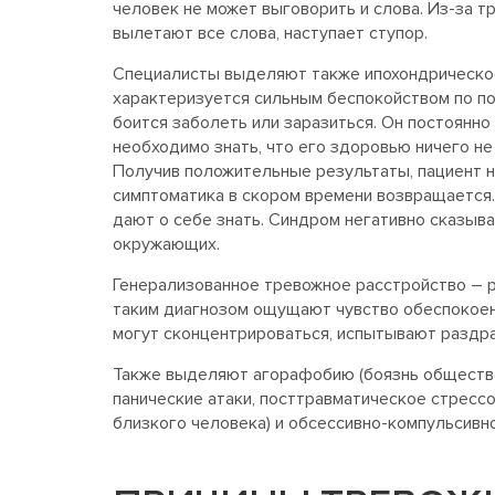
человек не может выговорить и слова. Из-за т
вылетают все слова, наступает ступор.
Специалисты выделяют также ипохондрическое
характеризуется сильным беспокойством по по
боится заболеть или заразиться. Он постоянно
необходимо знать, что его здоровью ничего не
Получив положительные результаты, пациент н
симптоматика в скором времени возвращается
дают о себе знать. Синдром негативно сказывае
окружающих.
Генерализованное тревожное расстройство – р
таким диагнозом ощущают чувство обеспокоенн
могут сконцентрироваться, испытывают раздра
Также выделяют агорафобию (боязнь обществе
панические атаки, посттравматическое стрессо
близкого человека) и обсессивно-компульсивн