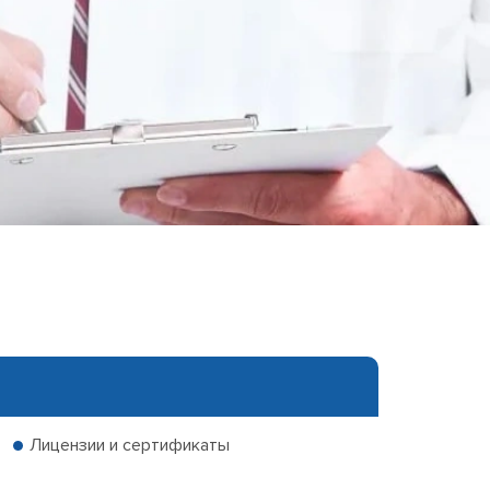
еследования
ессивно-компульсивного
х атак
нии
ии
мости
о расстройства
Лицензии и сертификаты