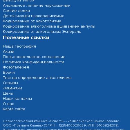
Вывод из запоя
Анонимное лечение наркоманиии
Снятие ломки
Детоксикация наркозависимых
Кодирование от алкоголизма
Кодирование алкоголизма вшиванием ампулы
Кодирование от алкоголизма Эспераль
Полезные ссылки
Наша география
Акции
Пользовательское соглашение
Политика конфиденциальности
Фотогалерея
Врачи
Тест на определение алкоголизма
Отзывы
Лицензии
Цены
Наши контакты
О нас
Карта сайта
Наркологическая клиника «Ясность» - коммерческое наименование
ООО «Премиум Клиник» (ОГРНÍ – 1225400029029, ИНН 5406824209).
Информация, предоставляемая на сайте предназначена для поддержки,