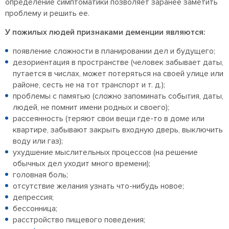
определение симптоматики позволяет заранее заметить
проблему и решить ее.
У пожилых людей признаками деменции являются:
появление сложности в планировании дел и будущего;
дезориентация в пространстве (человек забывает даты,
путается в числах, может потеряться на своей улице или
районе, сесть не на тот транспорт и т. д.);
проблемы с памятью (сложно запоминать события, даты,
людей, не помнит имени родных и своего);
рассеянность (теряют свои вещи где-то в доме или
квартире, забывают закрыть входную дверь, выключить
воду или газ);
ухудшение мыслительных процессов (на решение
обычных дел уходит много времени);
головная боль;
отсутствие желания узнать что-нибудь новое;
депрессия;
бессонница;
расстройство пищевого поведения;