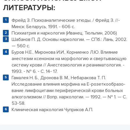
ЛИТЕРАТУРЫ:
Фрейд З. Психоаналитические этюды. / Фрейд З. //-
Минск: Беларусь, 1991. - 606 с.
Психиатрия и наркология (Иванец, Тюльпин, 2006)
Шабанов П. Д. Основы наркологии. — СПб.: Лань, 2002.
— 560 с.
Буров Н.Е., Миронова И.И., Корниенко Л.Ю. Влияние
анестезии ксеноном на морфологию и свертывающую
систему крови // Анестезиология и реаниматология. -
1993. - № 6. - С. 14- 17.
Гамалея Н. Б., Дронова В. М., Небаракова Т. П.
Исследование влияния морфина на Е-розеткообразо-
вание лимфоцитами периферической крови больных
алкоголизмом // Вопр. наркологии. — 1992. — № 1. — С.
53-58.
Клиническая наркология Чуприков А.П.