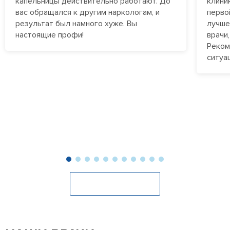
отказывается проходить стационарное лечение.
капельницы действительно работают. До
клини
выздоровлению пациента. Наркологические клиники
вас обращался к другим наркологам, и
перво
работают круглосуточно, обеспечивая постоянное
результат был намного хуже. Вы
лучше
наблюдение и терапию зависимым, которые проходят
настоящие профи!
врачи
лечение в стационаре, а также экстренным пациентам
Реком
на дому.
ситуа
Оставить отзыв