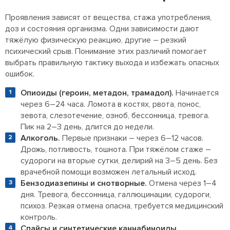
Проявления зависят от вещества, стажа употребления,
доз и состояния организма. Одни зависимости дают
тяжёлую физическую реакцию, другие – резкий
психический срыв. Понимание этих различий помогает
выбрать правильную тактику выхода и избежать опасных
ошибок.
Опиоиды (героин, метадон, трамадол).
Начинается
через 6–24 часа. Ломота в костях, рвота, понос,
зевота, слезотечение, озноб, бессонница, тревога.
Пик на 2–3 день, длится до недели.
Алкоголь.
Первые признаки – через 6–12 часов.
Дрожь, потливость, тошнота. При тяжёлом стаже –
судороги на вторые сутки, делирий на 3–5 день. Без
врачебной помощи возможен летальный исход.
Бензодиазепины и снотворные.
Отмена через 1–4
дня. Тревога, бессонница, галлюцинации, судороги,
психоз. Резкая отмена опасна, требуется медицинский
контроль.
Спайсы и синтетические каннабиноиды.